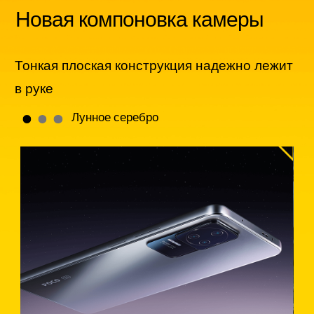
Новая компоновка камеры
Тонкая плоская конструкция надежно лежит 
в руке
Зелёная туманность