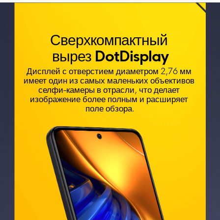
Сверхкомпактный 

вырез DotDisplay
Дисплей с отверстием диаметром 2,76 мм 
имеет один из самых маленьких объективов 
селфи-камеры в отрасли, что делает 
изображение более полным и расширяет 
поле обзора.